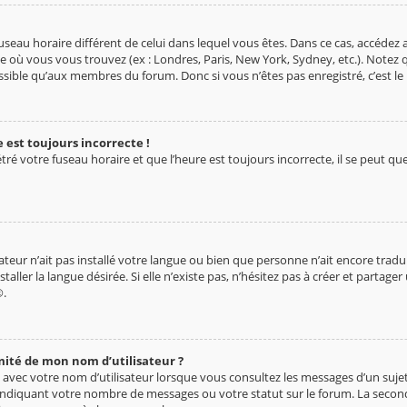
n fuseau horaire différent de celui dans lequel vous êtes. Dans ce cas, accédez
ne où vous vous trouvez (ex : Londres, Paris, New York, Sydney, etc.). Notez 
sible qu’aux membres du forum. Donc si vous n’êtes pas enregistré, c’est le
 est toujours incorrecte !
é votre fuseau horaire et que l’heure est toujours incorrecte, il se peut que 
rateur n’ait pas installé votre langue ou bien que personne n’ait encore tra
ller la langue désirée. Si elle n’existe pas, n’hésitez pas à créer et partage
.
mité de mon nom d’utilisateur ?
 avec votre nom d’utilisateur lorsque vous consultez les messages d’un sujet.
 indiquant votre nombre de messages ou votre statut sur le forum. La seco