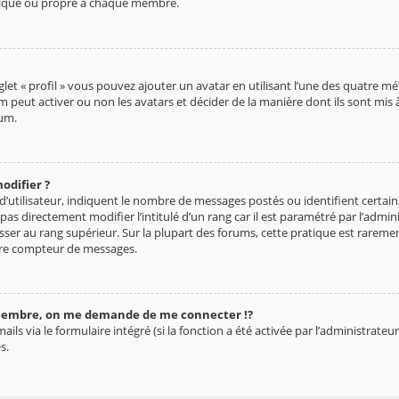
nique ou propre à chaque membre.
let « profil » vous pouvez ajouter un avatar en utilisant l’une des quatre mé
 peut activer ou non les avatars et décider de la manière dont ils sont mis à
rum.
odifier ?
d’utilisateur, indiquent le nombre de messages postés ou identifient certa
as directement modifier l’intitulé d’un rang car il est paramétré par l’admin
sser au rang supérieur. Sur la plupart des forums, cette pratique est rarem
tre compteur de messages.
embre, on me demande de me connecter !?
s via le formulaire intégré (si la fonction a été activée par l’administrateur
s.