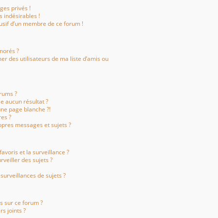
es privés !
 indésirables !
busif d’un membre de ce forum !
gnorés ?
r des utilisateurs de ma liste d’amis ou
rums ?
e aucun résultat ?
ne page blanche ?!
es ?
pres messages et sujets ?
favoris et la surveillance ?
veiller des sujets ?
urveillances de sujets ?
és sur ce forum ?
s joints ?