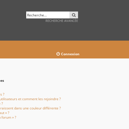
RECHERCHER
RECHERCHE AVANCÉE
Connexion
pes
s ?
utilisateurs et comment les rejoindre ?
 ?
aissent dans une couleur différente ?
ut » ?
u forum » ?