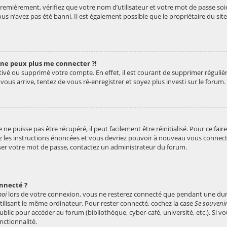
remièrement, vérifiez que votre nom d’utilisateur et votre mot de passe soien
s n’avez pas été banni. Il est également possible que le propriétaire du site
e ne peux plus me connecter ?!
activé ou supprimé votre compte. En effet, il est courant de supprimer régu
a vous arrive, tentez de vous ré-enregistrer et soyez plus investi sur le forum.
ne puisse pas être récupéré, il peut facilement être réinitialisé. Pour ce fai
ez les instructions énoncées et vous devriez pouvoir à nouveau vous connect
liser votre mot de passe, contactez un administrateur du forum.
nnecté ?
moi
lors de votre connexion, vous ne resterez connecté que pendant une d
utilisant le même ordinateur. Pour rester connecté, cochez la case
Se souveni
lic pour accéder au forum (bibliothèque, cyber-café, université, etc.). Si vou
nctionnalité.