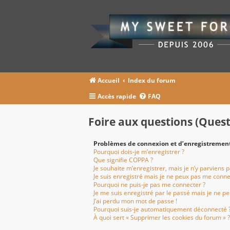
Accueil
Index du forum
Accès rapide
FAQ
Foire aux questions (Que
Problèmes de connexion et d’enregistremen
Pourquoi dois-je m’enregistrer ?
Que signifie COPPA ?
Je souhaite m’enregistrer, mais je n’y parviens p
Je suis enregistré mais je ne peux pas me conne
Pourquoi ne puis-je pas me connecter ?
Je me suis enregistré par le passé mais je ne p
J’ai perdu mon mot de passe !
Pourquoi suis-je automatiquement déconnecté 
À quoi sert « Supprimer les cookies du forum » ?