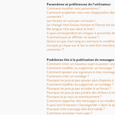
Paramètres et préférences de l’utilisateur
Comment modifier mes paramètres ?
Comment empêcher mon nom d’apparaître dans
connectés ?
Les heures ne sont pas correctes !
J’ai changé mon fuseau horaire et l’heure est tou
Ma langue n’est pas dans la liste !
A quoi correspondent les images à proximité de
Comment puis-je afficher un avatar ?
Qu’est-ce que mon rang et comment le modifier
Lorsque je clique sur le lien
e-mail
d’un membre
connecter !?
Problèmes liés à la publication de messages
Comment créer un nouveau sujet ou poster une
Comment modifier ou supprimer un message ?
Comment ajouter une signature à mes message
Comment créer un sondage ?
Pourquoi ne puis-je pas ajouter plus d’options 
Comment modifier ou supprimer un sondage ?
Pourquoi ne puis-je pas accéder à un forum ?
Pourquoi ne puis-je pas joindre des fichiers à 
Pourquoi ai-je reçu un avertissement ?
Comment rapporter des messages à un modéra
À quoi sert le bouton « Sauvegarder » dans la 
Pourquoi mon message doit être validé ?
Comment remonter mon sujet ?