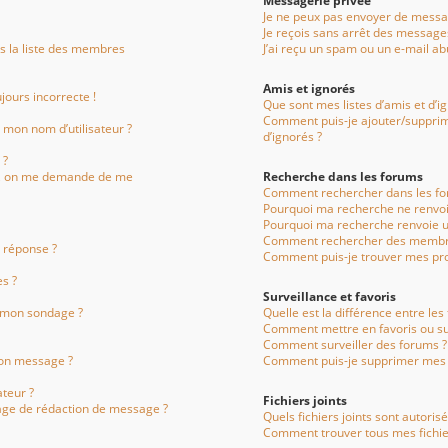
Messagerie privée
Je ne peux pas envoyer de messag
Je reçois sans arrêt des messages
 la liste des membres
J’ai reçu un spam ou un e-mail a
Amis et ignorés
jours incorrecte !
Que sont mes listes d’amis et d’i
Comment puis-je ajouter/supprime
 mon nom d’utilisateur ?
d’ignorés ?
 ?
, on me demande de me
Recherche dans les forums
Comment rechercher dans les fo
Pourquoi ma recherche ne renvoi
Pourquoi ma recherche renvoie u
Comment rechercher des membr
 réponse ?
Comment puis-je trouver mes pro
s ?
Surveillance et favoris
à mon sondage ?
Quelle est la différence entre les 
Comment mettre en favoris ou sur
Comment surveiller des forums ?
mon message ?
Comment puis-je supprimer mes s
teur ?
Fichiers joints
page de rédaction de message ?
Quels fichiers joints sont autoris
Comment trouver tous mes fichier