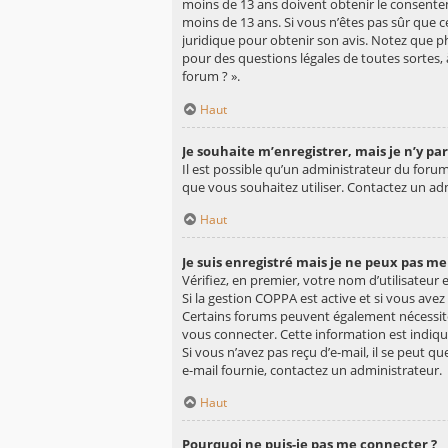
moins de 13 ans doivent obtenir le consentem
moins de 13 ans. Si vous n’êtes pas sûr que c
juridique pour obtenir son avis. Notez que ph
pour des questions légales de toutes sortes, 
forum ? ».
Haut
Je souhaite m’enregistrer, mais je n’y par
Il est possible qu’un administrateur du forum
que vous souhaitez utiliser. Contactez un ad
Haut
Je suis enregistré mais je ne peux pas me
Vérifiez, en premier, votre nom d’utilisateur et
Si la gestion COPPA est active et si vous avez
Certains forums peuvent également nécessite
vous connecter. Cette information est indiqué
Si vous n’avez pas reçu d’e-mail, il se peut qu
e-mail fournie, contactez un administrateur.
Haut
Pourquoi ne puis-je pas me connecter ?