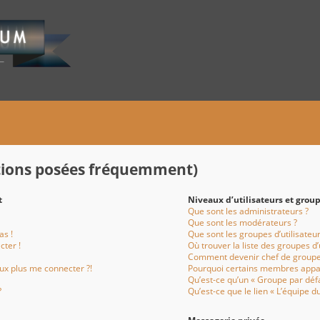
stions posées fréquemment)
t
Niveaux d’utilisateurs et grou
Que sont les administrateurs ?
Que sont les modérateurs ?
as !
Que sont les groupes d’utilisateur
cter !
Où trouver la liste des groupes d’
Comment devenir chef de groupe
eux plus me connecter ?!
Pourquoi certains membres appar
Qu’est-ce qu’un « Groupe par défa
?
Qu’est-ce que le lien « L’équipe d