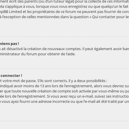
ent écrit des parents (ou d’un tuteur légal) pour la collecte de ces informa
ela s’applique à vous, lorsque vous vous enregistrez ou que quelqu’un le fait 
pBB Limited et les propriétaires de ce forum ne peuvent pas fournir de conse
à l’exception de celles mentionnées dans la question « Qui contacter pour l
viens pas !
 ait désactivé la création de nouveaux comptes. Il peut également avoir banni
ministrateur du forum pour obtenir de l’aide.
 connecter !
 votre mot de passe. S’ils sont corrects, il y a deux possibilités :
 indiqué avoir moins de 13 ans lors de l’enregistrement, alors vous devrez sui
r que toute nouvelle création de compte soit activée par vous-même ou pa
e lors de l’enregistrement. Si vous avez reçu un e-mail, suivez ses instructio
e vous ayez fourni une adresse incorrecte ou que l’e-mail ait été traité par un 