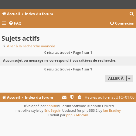
Accueil
Index du forum
FAQ
Connexion
c
Sujets actifs
Aller à la recherche avancée
0 résultat trouvé • Page
1
sur
1
r
Aucun sujet ou message ne correspond à vos critères de recherche.
c
0 résultat trouvé • Page
1
sur
1
ALLER À
r
Accueil
Index du forum
Heures au format
UTC+01:00
Développé par
phpBB
® Forum Software © phpBB Limited
metrolike style by
Eric Seguin
Updated for phpBB3.2 by
Ian Bradley
Traduit par
phpBB-fr.com