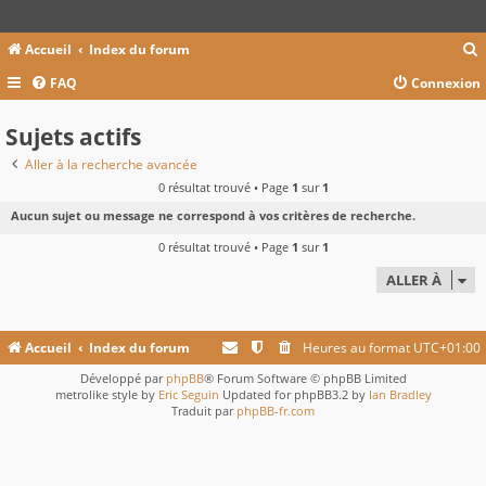
Accueil
Index du forum
FAQ
Connexion
c
Sujets actifs
Aller à la recherche avancée
0 résultat trouvé • Page
1
sur
1
r
Aucun sujet ou message ne correspond à vos critères de recherche.
c
0 résultat trouvé • Page
1
sur
1
ALLER À
r
Accueil
Index du forum
Heures au format
UTC+01:00
Développé par
phpBB
® Forum Software © phpBB Limited
metrolike style by
Eric Seguin
Updated for phpBB3.2 by
Ian Bradley
Traduit par
phpBB-fr.com