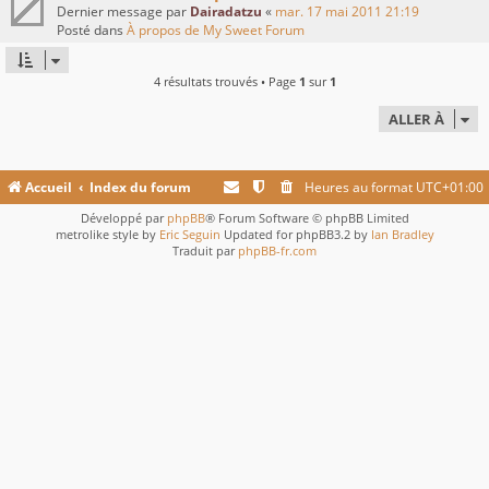
Dernier message par
Dairadatzu
«
mar. 17 mai 2011 21:19
Posté dans
À propos de My Sweet Forum
4 résultats trouvés • Page
1
sur
1
ALLER À
Accueil
Index du forum
Heures au format
UTC+01:00
Développé par
phpBB
® Forum Software © phpBB Limited
metrolike style by
Eric Seguin
Updated for phpBB3.2 by
Ian Bradley
Traduit par
phpBB-fr.com