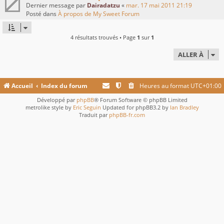
Dernier message par
Dairadatzu
«
mar. 17 mai 2011 21:19
Posté dans
À propos de My Sweet Forum
4 résultats trouvés • Page
1
sur
1
ALLER À
Accueil
Index du forum
Heures au format
UTC+01:00
Développé par
phpBB
® Forum Software © phpBB Limited
metrolike style by
Eric Seguin
Updated for phpBB3.2 by
Ian Bradley
Traduit par
phpBB-fr.com