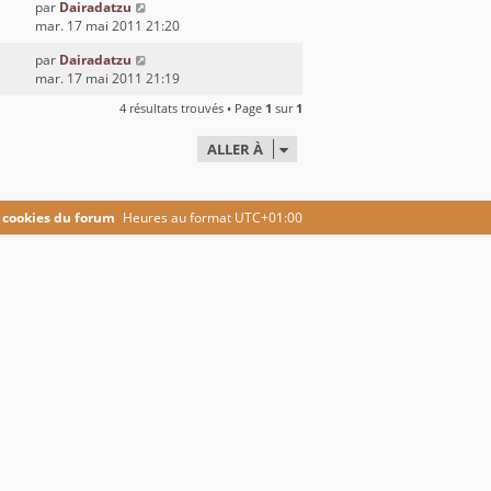
par
Dairadatzu
mar. 17 mai 2011 21:20
par
Dairadatzu
mar. 17 mai 2011 21:19
4 résultats trouvés • Page
1
sur
1
ALLER À
 cookies du forum
Heures au format
UTC+01:00