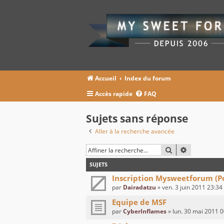
Accueil
Index du forum
Accès rapide
FAQ
Sujets sans réponse
Aller à la recherche avancée
RECHERCHER
RECHERCHE
SUJETS
Inscription Mysweetforum (Pou
par
Dairadatzu
» ven. 3 juin 2011 23:34
Equipe de MSF
par
CyberInflames
» lun. 30 mai 2011 