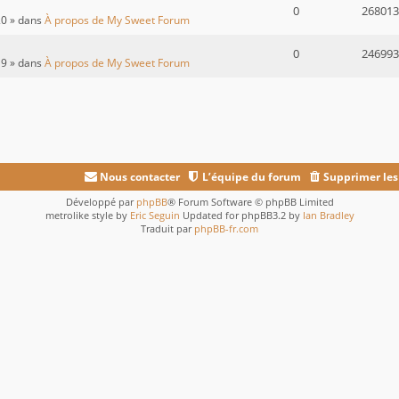
0
268013
20 » dans
À propos de My Sweet Forum
0
246993
19 » dans
À propos de My Sweet Forum
Nous contacter
L’équipe du forum
Supprimer les
Développé par
phpBB
® Forum Software © phpBB Limited
metrolike style by
Eric Seguin
Updated for phpBB3.2 by
Ian Bradley
Traduit par
phpBB-fr.com