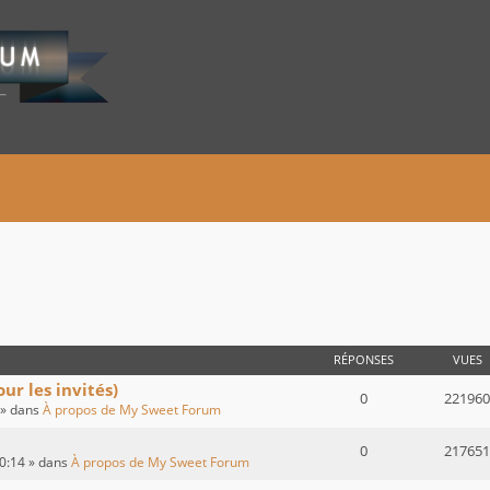
 AVANCÉE
RÉPONSES
VUES
r les invités)
0
221960
 » dans
À propos de My Sweet Forum
0
217651
00:14 » dans
À propos de My Sweet Forum