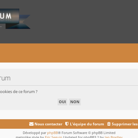
orum
cookies de ce forum ?
Nous contacter
L’équipe du forum
Supprimer les
Développé par
phpBB
® Forum Software © phpBB Limited
metrolike style by
Eric Seguin
Updated for phpBB3.2 by
Ian Bradley