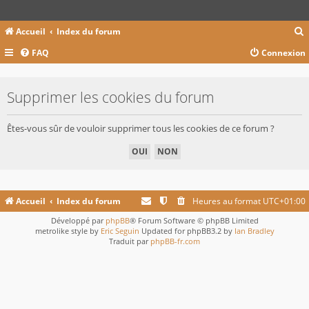
Accueil
Index du forum
FAQ
Connexion
c
Supprimer les cookies du forum
r
Êtes-vous sûr de vouloir supprimer tous les cookies de ce forum ?
c
r
Accueil
Index du forum
Heures au format
UTC+01:00
Développé par
phpBB
® Forum Software © phpBB Limited
metrolike style by
Eric Seguin
Updated for phpBB3.2 by
Ian Bradley
Traduit par
phpBB-fr.com