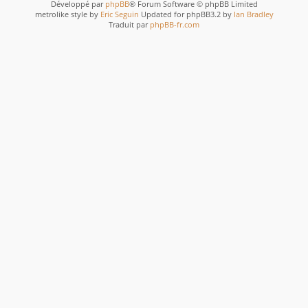
Développé par
phpBB
® Forum Software © phpBB Limited
metrolike style by
Eric Seguin
Updated for phpBB3.2 by
Ian Bradley
Traduit par
phpBB-fr.com