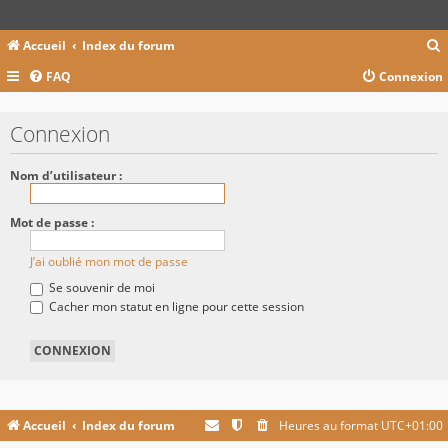
Accueil
Index du forum
FAQ
Connexion
c
Connexion
r
Nom d’utilisateur :
c
Mot de passe :
J’ai oublié mon mot de passe
r
Se souvenir de moi
Cacher mon statut en ligne pour cette session
Accueil
Index du forum
Heures au format
UTC+01:00