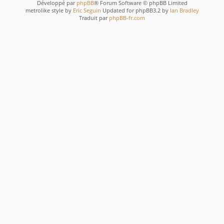
Développé par
phpBB
® Forum Software © phpBB Limited
metrolike style by
Eric Seguin
Updated for phpBB3.2 by
Ian Bradley
Traduit par
phpBB-fr.com