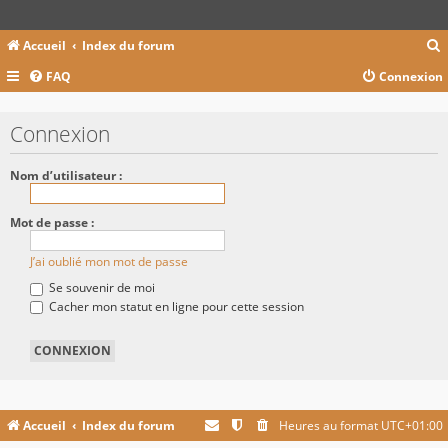
Accueil
Index du forum
FAQ
Connexion
c
Connexion
r
Nom d’utilisateur :
c
Mot de passe :
J’ai oublié mon mot de passe
r
Se souvenir de moi
Cacher mon statut en ligne pour cette session
Accueil
Index du forum
Heures au format
UTC+01:00