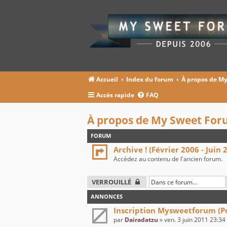
Accueil
Index du forum
À propos de M
Accès rapide
FAQ
À propos de My Sweet Fo
FORUM
Archive ! (Février 2006 - Juin 
Accédez au contenu de l'ancien forum.
VERROUILLÉ
ANNONCES
Inscription Mysweetforum (Pou
par
Dairadatzu
» ven. 3 juin 2011 23:34