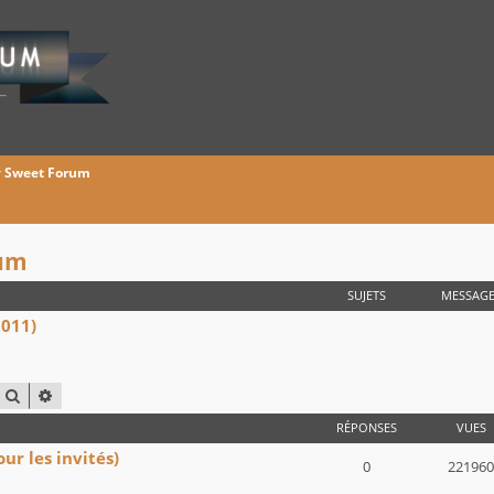
y Sweet Forum
rum
SUJETS
MESSAGE
2011)
RECHERCHER
RECHERCHE AVANCÉE
RÉPONSES
VUES
r les invités)
0
221960