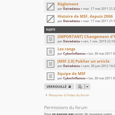
Réglement
par
Dairadatzu
» mar. 17 mai 2011 21:
Histoire de MSF, depuis 2006
par
Dairadatzu
» mar. 17 mai 2011 21:
SUJETS
[IMPORTANT] Changement d'
par
Dairadatzu
» ven. 1 nov. 2019 22:16
Les rangs
par
CyberInflames
» lun. 30 mai 2011 0
[MSF 2.0] Publier un article
par
Dairadatzu
» sam. 30 juin 2012 14:
Equipe de MSF
par
CyberInflames
» lun. 30 mai 2011 0
VERROUILLÉ
Retourner à l’index du forum
Permissions du forum
Vous
ne pouvez pas
poster de nouveaux sujets