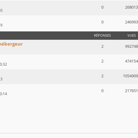
0
268013
20
0
246993
19
RÉPONSES
VUES
hébergeur
2
992748
2
474154
0:32
2
1054909
23
0
217651
0:14