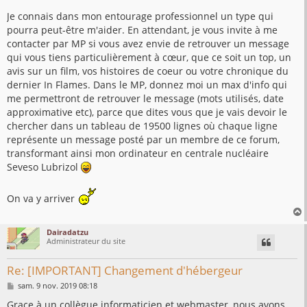
Je connais dans mon entourage professionnel un type qui
pourra peut-être m'aider. En attendant, je vous invite à me
contacter par MP si vous avez envie de retrouver un message
qui vous tiens particulièrement à cœur, que ce soit un top, un
avis sur un film, vos histoires de coeur ou votre chronique du
dernier In Flames. Dans le MP, donnez moi un max d'info qui
me permettront de retrouver le message (mots utilisés, date
approximative etc), parce que dites vous que je vais devoir le
chercher dans un tableau de 19500 lignes où chaque ligne
représente un message posté par un membre de ce forum,
transformant ainsi mon ordinateur en centrale nucléaire
Seveso Lubrizol
On va y arriver
Dairadatzu
Administrateur du site
t
Re: [IMPORTANT] Changement d'hébergeur
M
sam. 9 nov. 2019 08:18
e
s
Grace à un collègue informaticien et webmaster, nous avons