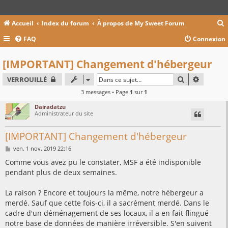
Accueil
Index du forum
À propos de My Sweet Forum
FAQ
Connexion
c
[IMPORTANT] Changement d'hébergeur
RECHERCHER
RECHER
VERROUILLÉ
r
3 messages • Page
1
sur
1
c
Dairadatzu
Administrateur du site
[IMPORTANT] Changement d'hébergeur
r
M
ven. 1 nov. 2019 22:16
e
s
Comme vous avez pu le constater, MSF a été indisponible
s
pendant plus de deux semaines.
a
g
e
La raison ? Encore et toujours la même, notre hébergeur a
merdé. Sauf que cette fois-ci, il a sacrément merdé. Dans le
cadre d'un déménagement de ses locaux, il a en fait flingué
notre base de données de manière irréversible. S'en suivent