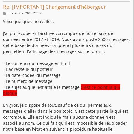
Re: [IMPORTANT] Changement d'hébergeur
M
lun. 4 nov. 2019 22:52
e
s
Voici quelques nouvelles.
s
a
g
J'ai pu récupérer l'archive corrompue de notre base de
e
données entre 2017 et 2019. Nous avons posté 2500 messages.
Cette base de données comprend plusieurs choses qui
permettent l'affichage des messages sur le forum :
- Le contenu du message en html
- L'adresse IP du posteur
- La date, codée, du message
- Le numéro de message
- Le sujet auquel est affilié le message
C'est ce point là qui
bloque
En gros, je dispose de tout, sauf de ce qui permet aux
messages d'aller dans le bon topic. C'est cette partie là qui est
corrompue. Elle est indiquée mais aucune donnée n'est
associé au nom. Ce qui fait qu'il est impossible de réuploader
notre base en l'état en suivant la procédure habituelle.