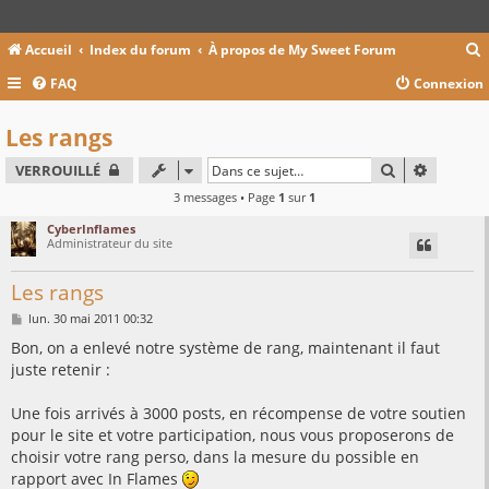
Accueil
Index du forum
À propos de My Sweet Forum
FAQ
Connexion
c
Les rangs
RECHERCHER
RECHER
VERROUILLÉ
r
3 messages • Page
1
sur
1
c
CyberInflames
Administrateur du site
Les rangs
r
M
lun. 30 mai 2011 00:32
e
s
Bon, on a enlevé notre système de rang, maintenant il faut
s
juste retenir :
a
g
e
Une fois arrivés à 3000 posts, en récompense de votre soutien
pour le site et votre participation, nous vous proposerons de
choisir votre rang perso, dans la mesure du possible en
rapport avec In Flames