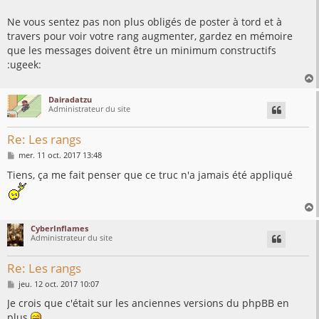
Ne vous sentez pas non plus obligés de poster à tord et à
travers pour voir votre rang augmenter, gardez en mémoire
que les messages doivent être un minimum constructifs
:ugeek:
Dairadatzu
Administrateur du site
t
Re: Les rangs
M
mer. 11 oct. 2017 13:48
e
s
Tiens, ça me fait penser que ce truc n'a jamais été appliqué
s
a
g
e
CyberInflames
Administrateur du site
t
Re: Les rangs
M
jeu. 12 oct. 2017 10:07
e
s
Je crois que c'était sur les anciennes versions du phpBB en
s
plus