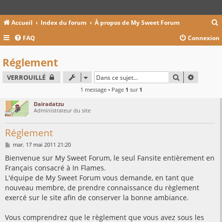
Accueil
Index du forum
À propos de My Sweet Forum
FAQ
Connexion
c
Réglement
RECHERCHER
RECHER
VERROUILLÉ
r
1 message • Page
1
sur
1
c
Dairadatzu
Administrateur du site
Réglement
r
M
mar. 17 mai 2011 21:20
e
s
Bienvenue sur My Sweet Forum, le seul Fansite entièrement en
s
Français consacré à In Flames.
a
g
L'équipe de My Sweet Forum vous demande, en tant que
e
nouveau membre, de prendre connaissance du règlement
exercé sur le site afin de conserver la bonne ambiance.
Vous comprendrez que le règlement que vous avez sous les