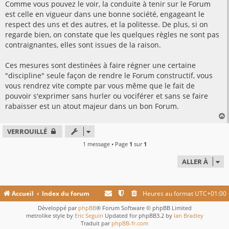
Comme vous pouvez le voir, la conduite à tenir sur le Forum
est celle en vigueur dans une bonne société, engageant le
respect des uns et des autres, et la politesse. De plus, si on
regarde bien, on constate que les quelques règles ne sont pas
contraignantes, elles sont issues de la raison.
Ces mesures sont destinées à faire régner une certaine
"discipline" seule façon de rendre le Forum constructif, vous
vous rendrez vite compte par vous même que le fait de
pouvoir s'exprimer sans hurler ou vociférer et sans se faire
rabaisser est un atout majeur dans un bon Forum.
VERROUILLÉ
t
1 message • Page
1
sur
1
ALLER À
Accueil
Index du forum
Heures au format
UTC+01:00
Développé par
phpBB
® Forum Software © phpBB Limited
metrolike style by
Eric Seguin
Updated for phpBB3.2 by
Ian Bradley
Traduit par
phpBB-fr.com